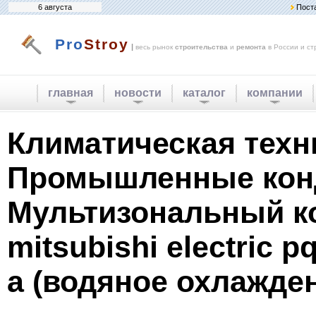
6 августа
Пост
Pro
Stroy
|
весь рынок
строительства
и
ремонта
в России и ст
главная
новости
каталог
компании
Климатическая техн
Промышленные кон
Мультизональный к
mitsubishi electric 
a (водяное охлажде