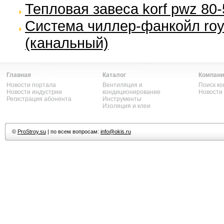
Тепловая завеса korf pwz 80-
Система чиллер-фанкойл roya
(канальный)
Главная
Каталог
Компани
Новости портала
Вентиляция и
Поиск к
Новости индустрии
кондиционирование
Новости
Регистрация абонента
Инструменты
Изоляция и клеи
©
ProStroy.su
| по всем вопросам:
info@okis.ru