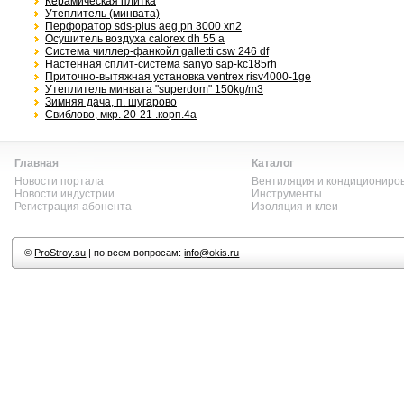
Керамическая плитка
Утеплитель (минвата)
Перфоратор sds-plus aeg pn 3000 xn2
Осушитель воздуха calorex dh 55 a
Система чиллер-фанкойл galletti csw 246 df
Настенная сплит-система sanyo sap-kc185rh
Приточно-вытяжная установка ventrex risv4000-1ge
Утеплитель минвата "superdom" 150kg/m3
Зимняя дача, п. шугарово
Свиблово, мкр. 20-21 .корп.4а
Главная
Каталог
Новости портала
Вентиляция и кондициониро
Новости индустрии
Инструменты
Регистрация абонента
Изоляция и клеи
©
ProStroy.su
| по всем вопросам:
info@okis.ru