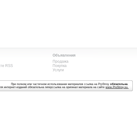
Объявления
Продажа
ате RSS
Покупка
Услуги
При полном или частичном использовании материалов ссылка на ProStroy
обязательна
.
ля интернет-изданий обязательна гиперссылка на оригинал материала на сайте
www.ProStroy.su
.