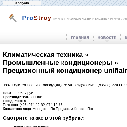
8 августа
Pro
Stroy
|
весь рынок
строительства
и
ремонта
в России и ст
главная
новости
Климатическая техника »
Промышленные кондиционеры »
Прецизионный кондиционер uniflair
производительность по холоду (квт): 78.50. воздухообмен (м3/час): 22000.00. 
Цена
: 1100512 руб
Производитель
: Uniflair
Город
: Москва
Телефон
: (495) 974-13-82, 974-13-65
Контактное лицо
: Менеджер По Продажам Консков Петр
Смотрите также в этой рубрике: