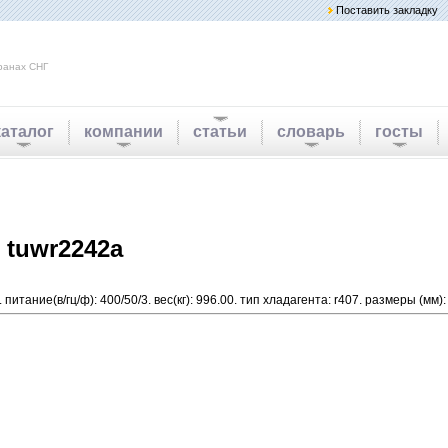
Поставить закладку
ранах СНГ
каталог
компании
статьи
словарь
госты
 tuwr2242a
питание(в/гц/ф): 400/50/3. вес(кг): 996.00. тип хладагента: r407. размеры (мм