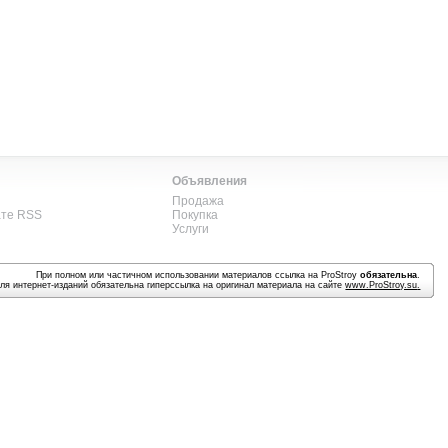
Объявления
Продажа
ате RSS
Покупка
Услуги
При полном или частичном использовании материалов ссылка на ProStroy
обязательна
.
ля интернет-изданий обязательна гиперссылка на оригинал материала на сайте
www.ProStroy.su
.