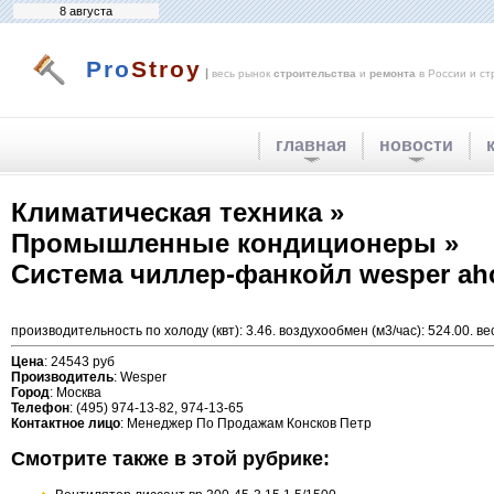
8 августа
Pro
Stroy
|
весь рынок
строительства
и
ремонта
в России и ст
главная
новости
Климатическая техника »
Промышленные кондиционеры »
Система чиллер-фанкойл wesper ah
производительность по холоду (квт): 3.46. воздухообмен (м3/час): 524.00. ве
Цена
: 24543 руб
Производитель
: Wesper
Город
: Москва
Телефон
: (495) 974-13-82, 974-13-65
Контактное лицо
: Менеджер По Продажам Консков Петр
Смотрите также в этой рубрике: