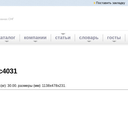
Поставить закладку
ранах СНГ
каталог
компании
статьи
словарь
госты
c4031
с(кг): 30.00. размеры (мм): 1138x478x231.