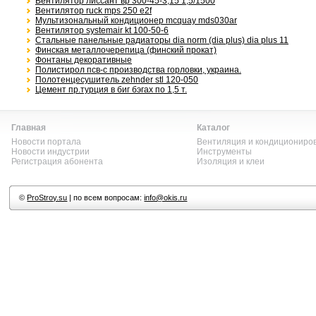
Вентилятор лиссант вр 300-45-3,15 1,5/1500
Вентилятор ruck mps 250 e2f
Мультизональный кондиционер mcquay mds030ar
Вентилятор systemair kt 100-50-6
Стальные панельные радиаторы dia norm (dia plus) dia plus 11
Финская металлочерепица (финский прокат)
Фонтаны декоративные
Полистирол псв-с производства горловки, украина.
Полотенцесушитель zehnder stl 120-050
Цемент пр.турция в биг бэгах по 1,5 т.
Главная
Каталог
Новости портала
Вентиляция и кондициониро
Новости индустрии
Инструменты
Регистрация абонента
Изоляция и клеи
©
ProStroy.su
| по всем вопросам:
info@okis.ru