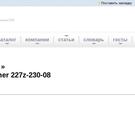
Поставить закладку
ранах СНГ
каталог
компании
статьи
словарь
госты
 »
r 227z-230-08