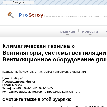
6 августа
Pro
Stroy
|
весь рынок
строительства
и
ремонта
в России и ст
главная
новости
Климатическая техника »
Вентиляторы, системы вентиляции
Вентиляционное оборудование grune
назначение/применение: настройка и управление клапанами.
Цена
: 2649 руб
Производитель
: Gruner
Город
: Москва
Телефон
: (495) 974-13-82, 974-13-65
Контактное лицо
: Менеджер По Продажам Консков Петр
Смотрите также в этой рубрике: