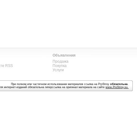
Объявления
Продажа
ате RSS
Покупка
Услуги
При полном или частичном использовании материалов ссылка на ProStroy
обязательна
.
ля интернет-изданий обязательна гиперссылка на оригинал материала на сайте
www.ProStroy.su
.