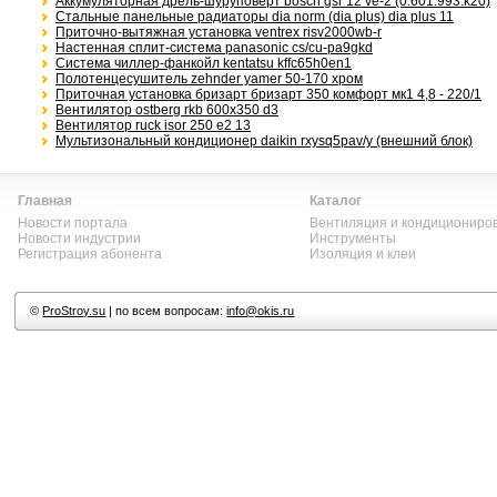
Аккумуляторная дрель-шуруповёрт bosch gsr 12 vе-2 (0.601.993.k20)
Стальные панельные радиаторы dia norm (dia plus) dia plus 11
Приточно-вытяжная установка ventrex risv2000wb-r
Настенная сплит-система panasonic cs/cu-pa9gkd
Система чиллер-фанкойл kentatsu kffc65h0en1
Полотенцесушитель zehnder yamer 50-170 хром
Приточная установка бризарт бризарт 350 комфорт мк1 4,8 - 220/1
Вентилятор ostberg rkb 600x350 d3
Вентилятор ruck isor 250 e2 13
Мультизональный кондиционер daikin rxysq5pav/y (внешний блок)
Главная
Каталог
Новости портала
Вентиляция и кондициониро
Новости индустрии
Инструменты
Регистрация абонента
Изоляция и клеи
©
ProStroy.su
| по всем вопросам:
info@okis.ru