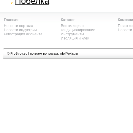
Побелка
Главная
Каталог
Компани
Новости портала
Вентиляция и
Поиск к
Новости индустрии
кондиционирование
Новости
Регистрация абонента
Инструменты
Изоляция и клеи
©
ProStroy.su
| по всем вопросам:
info@okis.ru