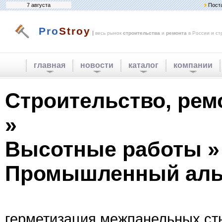
7 августа
Пост
Pro
Stroy
|
весь рынок
строительства
и
ремонта
в России и ст
главная
новости
каталог
компании
Строительство, рем
»
Высотные работы »
Промышленный аль
герметизация межпанельных ст