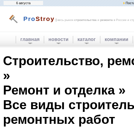
6 августа
Пост
Pro
Stroy
|
весь рынок
строительства
и
ремонта
в России и ст
главная
новости
каталог
компании
Строительство, рем
»
Ремонт и отделка »
Все виды строитель
ремонтных работ