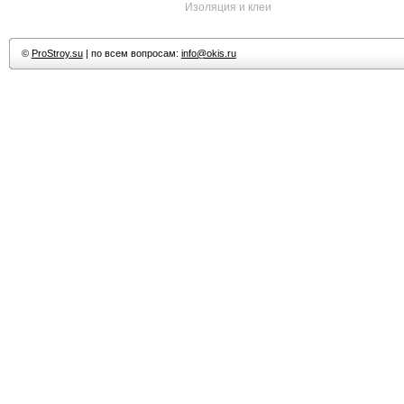
Изоляция и клеи
©
ProStroy.su
| по всем вопросам:
info@okis.ru