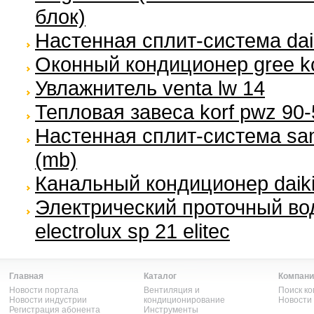
блок)
Настенная сплит-система daik
Оконный кондиционер gree k
Увлажнитель venta lw 14
Тепловая завеса korf pwz 90-
Настенная сплит-система s
(mb)
Канальный кондиционер daiki
Электрический проточный во
electrolux sp 21 elitec
Главная
Каталог
Компани
Новости портала
Вентиляция и
Поиск к
Новости индустрии
кондиционирование
Новости
Регистрация абонента
Инструменты