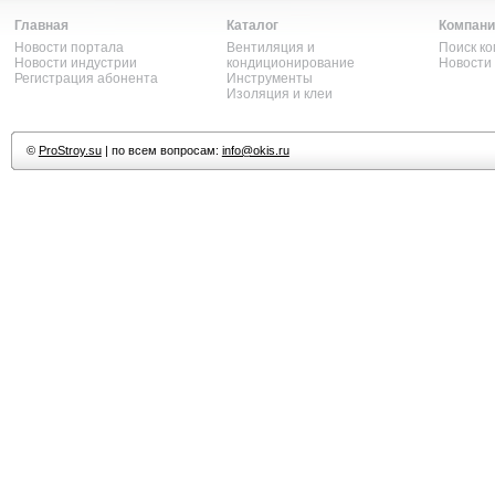
Главная
Каталог
Компани
Новости портала
Вентиляция и
Поиск к
Новости индустрии
кондиционирование
Новости
Регистрация абонента
Инструменты
Изоляция и клеи
©
ProStroy.su
| по всем вопросам:
info@okis.ru