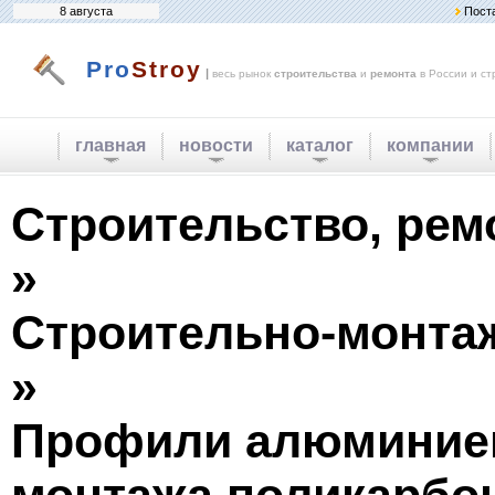
8 августа
Пост
Pro
Stroy
|
весь рынок
строительства
и
ремонта
в России и ст
главная
новости
каталог
компании
Строительство, рем
»
Строительно-монта
»
Профили алюминие