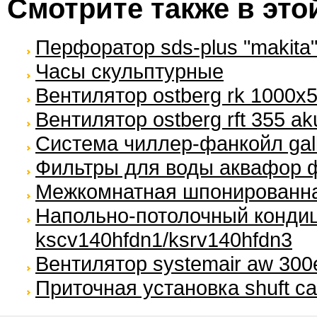
Смотрите также в это
Перфоратор sds-plus "makita"
Часы скульптурные
Вентилятор ostberg rk 1000x
Вентилятор ostberg rft 355 ak
Система чиллер-фанкойл gallet
Фильтры для воды аквафор 
Межкомнатная шпонированна
Напольно-потолочный кондиц
kscv140hfdn1/ksrv140hfdn3
Вентилятор systemair aw 300
Приточная установка shuft ca