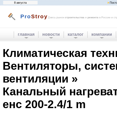
8 августа
Пост
Pro
Stroy
|
весь рынок
строительства
и
ремонта
в России и ст
главная
новости
каталог
компании
Климатическая техн
Вентиляторы, сист
вентиляции »
Канальный нагреват
eнс 200-2.4/1 m