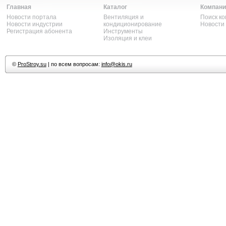
Главная
Каталог
Компани
Новости портала
Вентиляция и
Поиск к
Новости индустрии
кондиционирование
Новости
Регистрация абонента
Инструменты
Изоляция и клеи
©
ProStroy.su
| по всем вопросам:
info@okis.ru