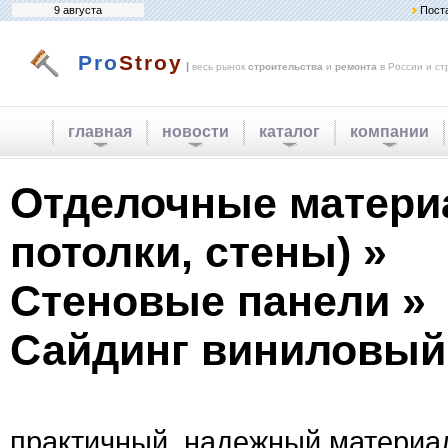
9 августа
Пост
Pro
Stroy
|
весь рынок
строительства
и
ремонта
в России и ст
главная
новости
каталог
компании
Отделочные матери
потолки, стены) »
Стеновые панели »
Сайдинг виниловый
практичный, надежный материа