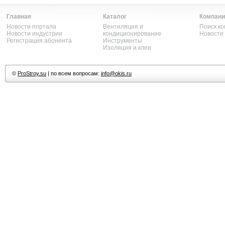
Главная
Каталог
Компани
Новости портала
Вентиляция и
Поиск к
Новости индустрии
кондиционирование
Новости
Регистрация абонента
Инструменты
Изоляция и клеи
©
ProStroy.su
| по всем вопросам:
info@okis.ru