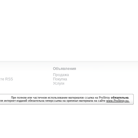
Объявления
Продажа
ате RSS
Покупка
Услуги
При полном или частичном использовании материалов ссылка на ProStroy
обязательна
.
ля интернет-изданий обязательна гиперссылка на оригинал материала на сайте
www.ProStroy.su
.