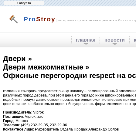
7 августа
Pro
Stroy
|
весь рынок
строительства
и
ремонта
в России и ст
главная
новости
Двери »
Двери межкомнатные »
Офисные перегородки respect на 
компания «випрок» предлагает рынку новинку – ламинированный алюминиев
различных пород дерева, при этом цена его гораздо ниже шпонированных а
подобный продукт давно освоен производителями окон, но впервые примен
ценители стиля обязательно оценят безупречность форм алюминиевого пр
Производитель
: Viprok
Поставщик
: Viprok, зао
Город
: Москва
Телефон
: (495) 232-29-05, 232-29-06
Контактное лицо
: Руководитель Отдела Продаж Александр Орлов