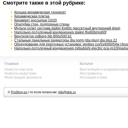
Смотрите также в этой рубрике:
Крошка керамическая теннисит
Керамическая плитка
Керамзит россыпью 10/20
Опалубка стен, подпорные стены
Мульти сплит система daikin fcq60c (кассетный внутренний блок)
Напольно-потолочный кондиционер daikin fhq60b/rxs60f
Вентилятор ostberg rkb 800x500 b1
Стальные панельные радиаторы dia norm (dia plus) dia plus 22
Оборудование для приточных установок: ventrex cuv5s4000/54w l3rus
Напольно-потолочный кондиционер mitsubishi electric pca-rp100ga/p
Главная
Каталог
Новости портала
Вентиляция и кондициониро
Новости индустрии
Инструменты
Регистрация абонента
Изоляция и клеи
©
ProStroy.su
| по всем вопросам:
info@okis.ru