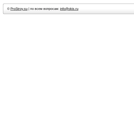
©
ProStroy.su
| по всем вопросам:
info@okis.ru