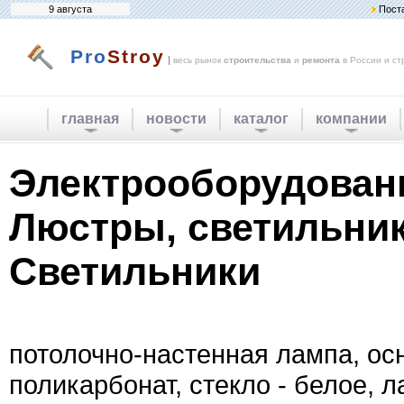
9 августа
Пост
Pro
Stroy
|
весь рынок
строительства
и
ремонта
в России и ст
главная
новости
каталог
компании
Электрооборудован
Люстры, светильник
Светильники
потолочно-настенная лампа, ос
поликарбонат, стекло - белое, л