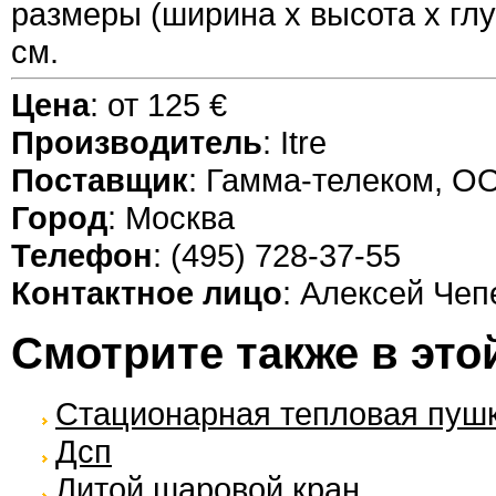
размеры (ширина х высота х глуб
см.
Цена
: от 125 €
Производитель
: Itre
Поставщик
: Гамма-телеком, О
Город
: Москва
Телефон
: (495) 728-37-55
Контактное лицо
: Алексей Чеп
Смотрите также в это
Стационарная тепловая пушк
Дсп
Литой шаровой кран