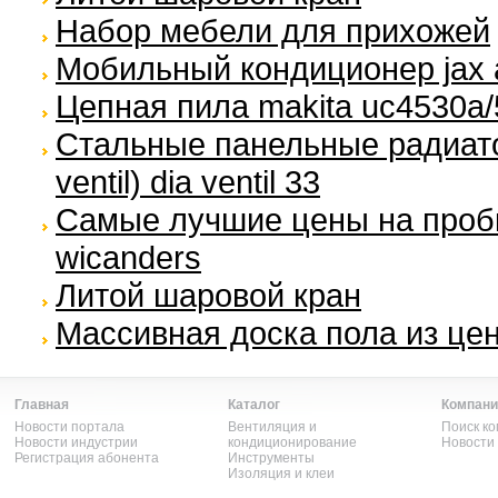
Набор мебели для прихожей
Мобильный кондиционер jax 
Цепная пила makita uc4530a
Стальные панельные радиато
ventil) dia ventil 33
Самые лучшие цены на проб
wicanders
Литой шаровой кран
Массивная доска пола из це
Главная
Каталог
Компани
Новости портала
Вентиляция и
Поиск к
Новости индустрии
кондиционирование
Новости
Регистрация абонента
Инструменты
Изоляция и клеи