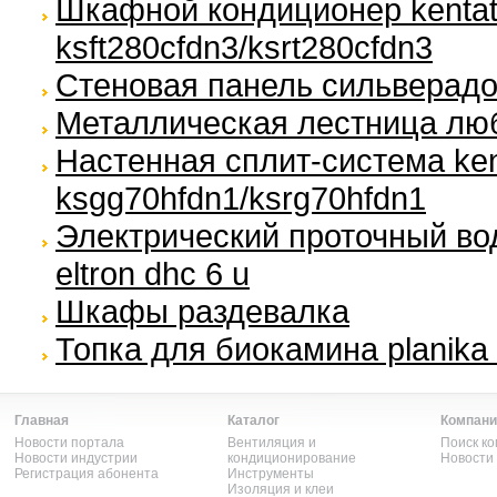
Шкафной кондиционер kenta
ksft280cfdn3/ksrt280cfdn3
Стеновая панель сильверадо 
Металлическая лестница лю
Настенная сплит-система ken
ksgg70hfdn1/ksrg70hfdn1
Электрический проточный вод
eltron dhc 6 u
Шкафы раздевалка
Топка для биокамина planika 
Главная
Каталог
Компани
Новости портала
Вентиляция и
Поиск к
Новости индустрии
кондиционирование
Новости
Регистрация абонента
Инструменты
Изоляция и клеи