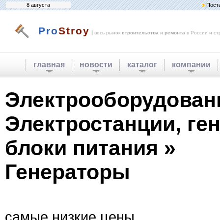
8 августа
Пост
Pro
Stroy
|
весь рынок
строительства
и
ремонта
в России и ст
главная
новости
каталог
компании
Электрооборудован
Электростанции, ге
блоки питания »
Генераторы
самые низкие цены