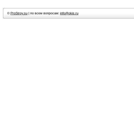
©
ProStroy.su
| по всем вопросам:
info@okis.ru