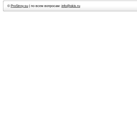
©
ProStroy.su
| по всем вопросам:
info@okis.ru