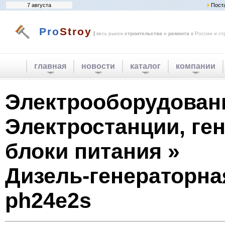
7 августа
Пост
Pro
Stroy
|
весь рынок
строительства
и
ремонта
в России и ст
главная
новости
каталог
компании
Электрооборудован
Электростанции, ге
блоки питания »
Дизель-генераторна
ph24e2s