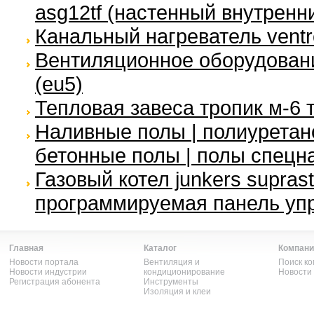
asg12tf (настенный внутренн
Канальный нагреватель ventre
Вентиляционное оборудование
(eu5)
Тепловая завеса тропик м-6 
Наливные полы | полиуретан
бетонные полы | полы спецн
Газовый котел junkers supras
программируемая панель уп
Главная
Каталог
Компани
Новости портала
Вентиляция и
Поиск к
Новости индустрии
кондиционирование
Новости
Регистрация абонента
Инструменты
Изоляция и клеи