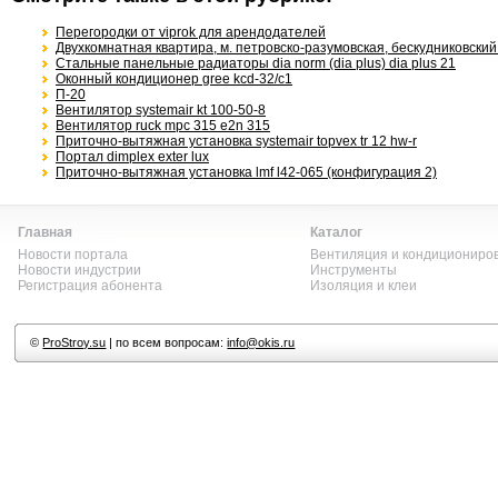
Перегородки от viprok для арендодателей
Двухкомнатная квартира, м. петровско-разумовская, бескудниковский б
Стальные панельные радиаторы dia norm (dia plus) dia plus 21
Оконный кондиционер gree kcd-32/c1
П-20
Вентилятор systemair kt 100-50-8
Вентилятор ruck mpc 315 e2n 315
Приточно-вытяжная установка systemair topvex tr 12 hw-r
Портал dimplex exter lux
Приточно-вытяжная установка lmf l42-065 (конфигурация 2)
Главная
Каталог
Новости портала
Вентиляция и кондициониро
Новости индустрии
Инструменты
Регистрация абонента
Изоляция и клеи
©
ProStroy.su
| по всем вопросам:
info@okis.ru