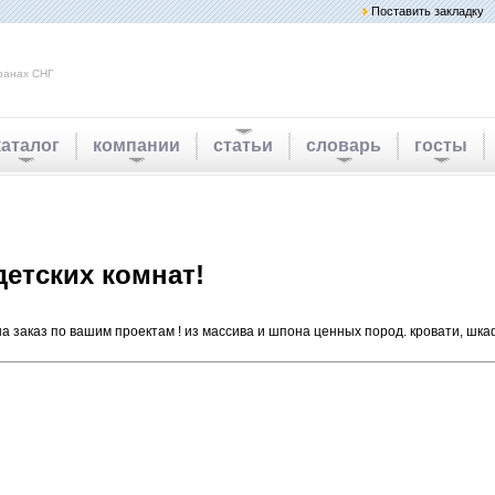
Поставить закладку
ранах СНГ
каталог
компании
статьи
словарь
госты
детских комнат!
а заказ по вашим проектам ! из массива и шпона ценных пород. кровати, шка