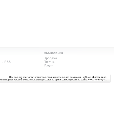
Объявления
Продажа
ате RSS
Покупка
Услуги
При полном или частичном использовании материалов ссылка на ProStroy
обязательна
.
ля интернет-изданий обязательна гиперссылка на оригинал материала на сайте
www.ProStroy.su
.