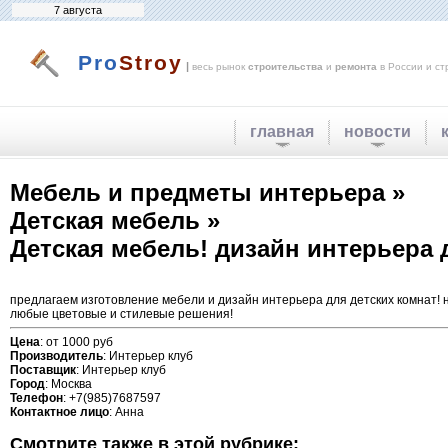
7 августа
Pro
Stroy
|
весь рынок
строительства
и
ремонта
в России и ст
главная
новости
Мебель и предметы интерьера »
Детская мебель »
Детская мебель! дизайн интерьера 
предлагаем изготовление мебели и дизайн интерьера для детских комнат! н
любые цветовые и стилевые решения!
Цена
: от 1000 руб
Производитель
: Интерьер клуб
Поставщик
: Интерьер клуб
Город
: Москва
Телефон
: +7(985)7687597
Контактное лицо
: Анна
Смотрите также в этой рубрике: