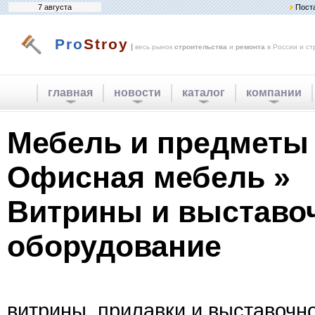
7 августа
Пост
Pro
Stroy
|
весь рынок
строительства
и
ремонта
в России и ст
главная
новости
каталог
компании
Мебель и предметы 
Офисная мебель »
Витрины и выставо
оборудование
витрины, прилавки и выставочн