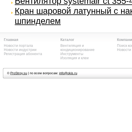
Вентилятор systemair ct 355-
Кран шаровой латунный с нак
шпинделем
Главная
Каталог
Компани
Новости портала
Вентиляция и
Поиск к
Новости индустрии
кондиционирование
Новости
Регистрация абонента
Инструменты
Изоляция и клеи
©
ProStroy.su
| по всем вопросам:
info@okis.ru