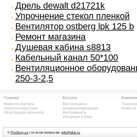
Дрель dewalt d21721k
Упрочнение стекол пленкой
Вентилятор ostberg lpk 125 b
Ремонт магазина
Душевая кабина s8813
Кабельный канал 50*100
Вентиляционное оборудовани
250-3-2,5
Главная
Каталог
Компани
Новости портала
Вентиляция и
Поиск к
Новости индустрии
кондиционирование
Новости
Регистрация абонента
Инструменты
Изоляция и клеи
©
ProStroy.su
| по всем вопросам:
info@okis.ru