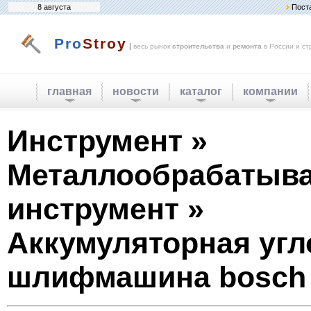
8 августа
Пост
Pro
Stroy
|
весь рынок
строительства
и
ремонта
в России и ст
главная
новости
каталог
компании
Инструмент »
Металлообрабатыв
инструмент »
Аккумуляторная угл
шлифмашина bosch 