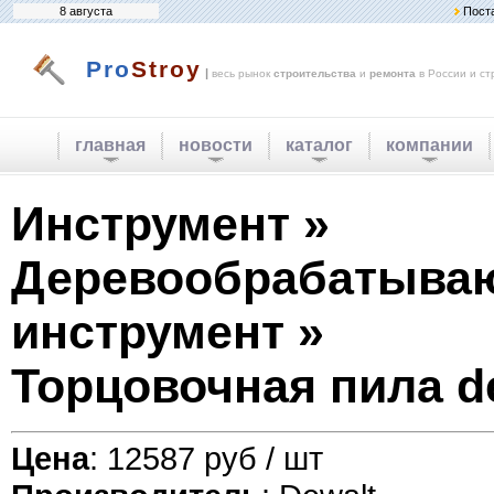
8 августа
Пост
Pro
Stroy
|
весь рынок
строительства
и
ремонта
в России и ст
главная
новости
каталог
компании
Инструмент »
Деревообрабатыва
инструмент »
Торцовочная пила d
Цена
: 12587 руб / шт