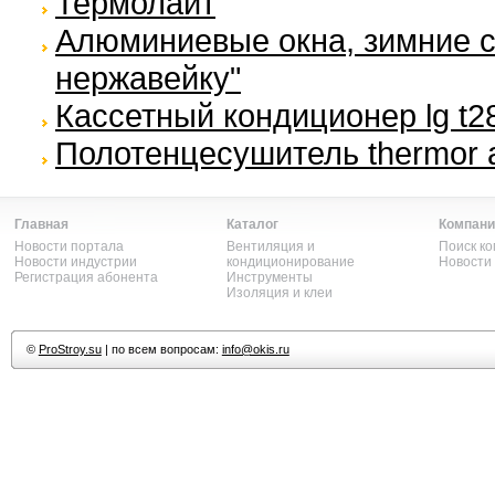
Термолайт
Алюминиевые окна, зимние 
нержавейку"
Кассетный кондиционер lg t2
Полотенцесушитель thermor al
Главная
Каталог
Компани
Новости портала
Вентиляция и
Поиск к
Новости индустрии
кондиционирование
Новости
Регистрация абонента
Инструменты
Изоляция и клеи
©
ProStroy.su
| по всем вопросам:
info@okis.ru