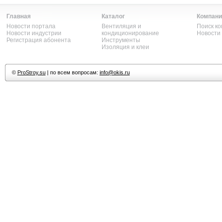
Главная
Каталог
Компани
Новости портала
Вентиляция и
Поиск к
Новости индустрии
кондиционирование
Новости
Регистрация абонента
Инструменты
Изоляция и клеи
©
ProStroy.su
| по всем вопросам:
info@okis.ru