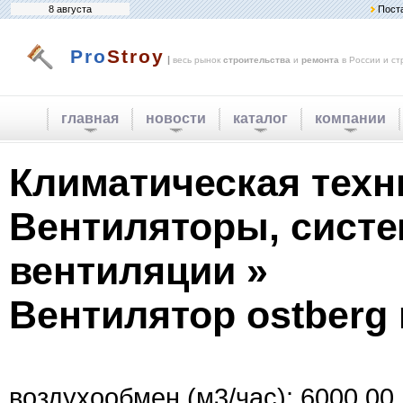
8 августа
Пост
Pro
Stroy
|
весь рынок
строительства
и
ремонта
в России и ст
главная
новости
каталог
компании
Климатическая техн
Вентиляторы, сист
вентиляции »
Вентилятор ostberg r
воздухообмен (м3/час): 6000.00.