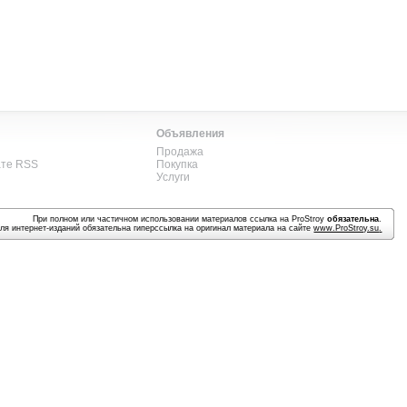
Объявления
Продажа
ате RSS
Покупка
Услуги
При полном или частичном использовании материалов ссылка на ProStroy
обязательна
.
ля интернет-изданий обязательна гиперссылка на оригинал материала на сайте
www.ProStroy.su
.