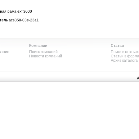
ная рама exf 3000
тель acs350-03e-23a1
Компании
Статьи
вание
Поиск компаний
Поиск в статьях
Новости компаний
Статьи в форм
Архив каталога
Д