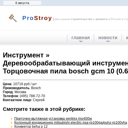
6 августа
Pro
Stroy
|
весь рынок
строительства
и
ремонта
в России и ст
главная
новости
Инструмент »
Деревообрабатывающий инструмен
Торцовочная пила bosch gcm 10 (0.6
Цена
: 10718 руб / шт
Производитель
: Bosch
Город
: Москва
Телефон
: (495) 788-72-70
Контактное лицо
: Сергей
Смотрите также в этой рубрике:
Приточно-вытяжная установка ventrex risv400w
Колонный кондиционер mitsubishi electric psa-rp100ga/puhz-rp100vha
Конвектор beha p 12