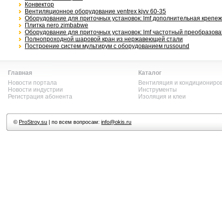
Конвектор
Вентиляционное оборудование ventrex kjvv 60-35
Оборудование для приточных установок: lmf дополнительная крепеж
Плитка nero zimbabwe
Оборудование для приточных установок: lmf частотный преобразова
Полнопроходной шаровой кран из нержавеющей стали
Построение систем мультирум с оборудованием russound
Главная
Каталог
Новости портала
Вентиляция и кондициониро
Новости индустрии
Инструменты
Регистрация абонента
Изоляция и клеи
©
ProStroy.su
| по всем вопросам:
info@okis.ru