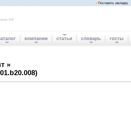
Поставить закладку
ранах СНГ
каталог
компании
статьи
словарь
госты
т »
01.b20.008)