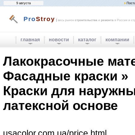
9 августа
Пост
Pro
Stroy
|
весь рынок
строительства
и
ремонта
в России и ст
главная
новости
каталог
компании
Лакокрасочные мат
Фасадные краски »
Краски для наружны
латексной основе
usacolor.com.ua/price.html