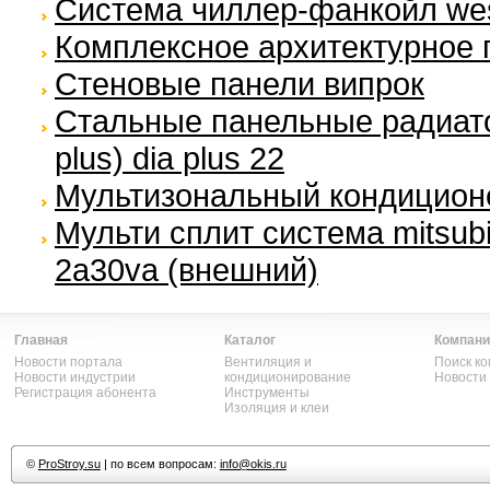
Система чиллер-фанкойл we
Комплексное архитектурное 
Стеновые панели випрок
Стальные панельные радиато
plus) dia plus 22
Мультизональный кондиционе
Мульти сплит система mitsubis
2a30va (внешний)
Главная
Каталог
Компани
Новости портала
Вентиляция и
Поиск к
Новости индустрии
кондиционирование
Новости
Регистрация абонента
Инструменты
Изоляция и клеи
©
ProStroy.su
| по всем вопросам:
info@okis.ru