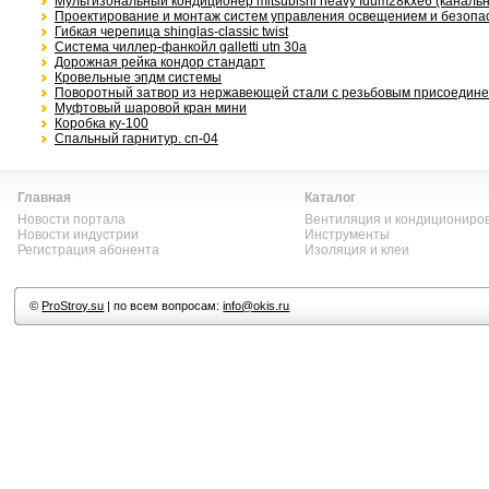
Мультизональный кондиционер mitsubishi heavy fdum28kxe6 (каналь
Проектирование и монтаж систем управления освещением и безопа
Гибкая черепица shinglas-classic twist
Система чиллер-фанкойл galletti utn 30a
Дорожная рейка кондор стандарт
Кровельные эпдм системы
Поворотный затвор из нержавеющей стали с резьбовым присоедин
Муфтовый шаровой кран мини
Коробка ку-100
Спальный гарнитур. сп-04
Главная
Каталог
Новости портала
Вентиляция и кондициониро
Новости индустрии
Инструменты
Регистрация абонента
Изоляция и клеи
©
ProStroy.su
| по всем вопросам:
info@okis.ru