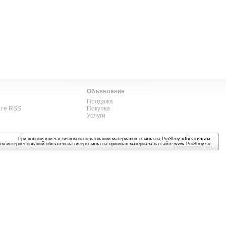
Объявления
Продажа
ате RSS
Покупка
Услуги
При полном или частичном использовании материалов ссылка на ProStroy
обязательна
.
ля интернет-изданий обязательна гиперссылка на оригинал материала на сайте
www.ProStroy.su
.