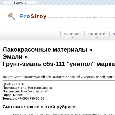
8 августа
Pro
Stroy
|
весь рынок
строительства
и
ремонта
в России и ст
главная
новости
Лакокрасочные материалы »
Эмали »
Грунт-эмаль сбэ-111 "унипол" марка
защита металлоконструкций при контакте с пресной и морской водой, при 
Цена
: 221 $ / кг
Производитель
: Нпк коррзащита
Поставщик
: Нпо "коррзащита"
Город
: Москва
Телефон
: +7(095) 780-66-09
Смотрите также в этой рубрике: