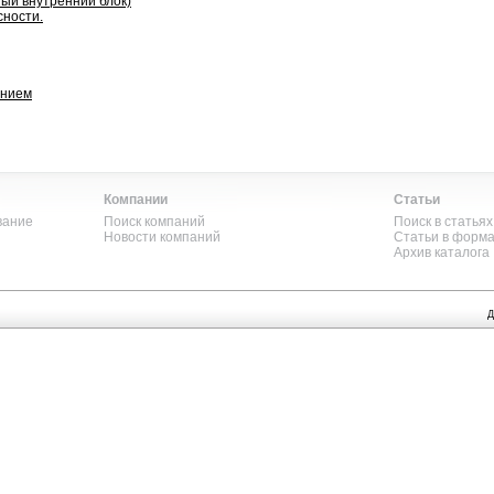
ный внутренний блок)
сности.
ением
Компании
Статьи
вание
Поиск компаний
Поиск в статьях
Новости компаний
Статьи в форм
Архив каталога
Д