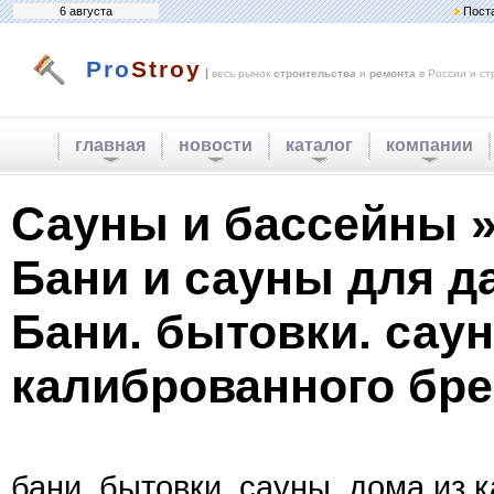
6 августа
Пост
Pro
Stroy
|
весь рынок
строительства
и
ремонта
в России и ст
главная
новости
каталог
компании
Сауны и бассейны 
Бани и сауны для д
Бани. бытовки. саун
калиброванного бре
бани. бытовки. сауны. дома из 