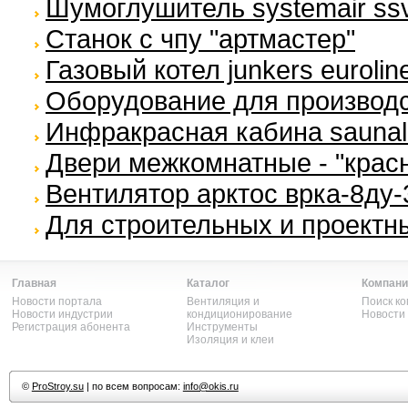
Шумоглушитель systemair ssv
Станок с чпу "артмастер"
Газовый котел junkers eurolin
Оборудование для производс
Инфракрасная кабина saunalux
Двери межкомнатные - "крас
Вентилятор арктос врка-8ду-
Для строительных и проектн
Главная
Каталог
Компани
Новости портала
Вентиляция и
Поиск к
Новости индустрии
кондиционирование
Новости
Регистрация абонента
Инструменты
Изоляция и клеи
©
ProStroy.su
| по всем вопросам:
info@okis.ru