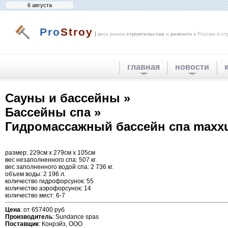
6 августа
Pro
Stroy
|
весь рынок
строительства
и
ремонта
в России и ст
главная
новости
Сауны и бассейны »
Бассейны спа »
Гидромассажный бассейн спа maxx
размер: 229см х 279см х 105см
вес незаполненного спа: 507 кг.
вес заполненного водой спа: 2 736 кг.
объем воды: 2 196 л.
количество гидрофорсунок: 55
количество аэрофорсунок: 14
количество мест: 6-7
Цена
: от 657400 руб
Производитель
: Sundance spas
Поставщик
: Конрэйз, ООО