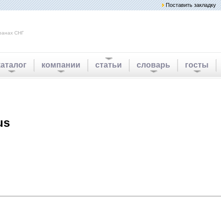
Поставить закладку
ранах СНГ
каталог
компании
статьи
словарь
госты
us