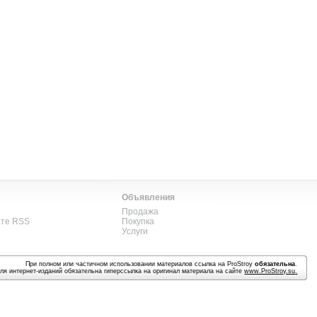
Объявления
Продажа
ате RSS
Покупка
Услуги
При полном или частичном использовании материалов ссылка на ProStroy
обязательна
.
ля интернет-изданий обязательна гиперссылка на оригинал материала на сайте
www.ProStroy.su
.