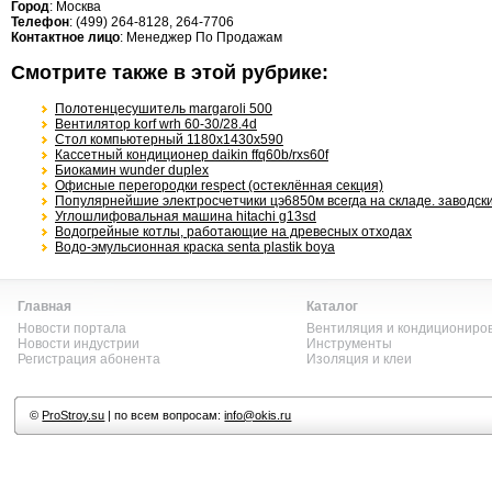
Город
: Москва
Телефон
: (499) 264-8128, 264-7706
Контактное лицо
: Менеджер По Продажам
Смотрите также в этой рубрике:
Полотенцесушитель margaroli 500
Вентилятор korf wrh 60-30/28.4d
Стол компьютерный 1180x1430x590
Кассетный кондиционер daikin ffq60b/rxs60f
Биокамин wunder duplex
Офисные перегородки respect (остеклённая секция)
Популярнейшие электросчетчики цэ6850м всегда на складе. заводски
Углошлифовальная машина hitachi g13sd
Водогрейные котлы, работающие на древесных отходах
Водо-эмульсионная краска senta plastik boya
Главная
Каталог
Новости портала
Вентиляция и кондициониро
Новости индустрии
Инструменты
Регистрация абонента
Изоляция и клеи
©
ProStroy.su
| по всем вопросам:
info@okis.ru