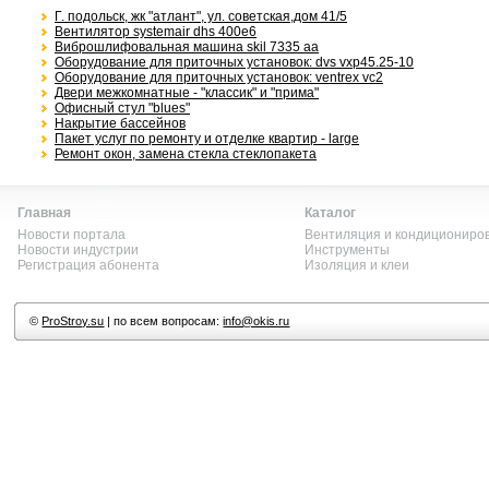
Г. подольск, жк "атлант", ул. советская,дом 41/5
Вентилятор systemair dhs 400e6
Виброшлифовальная машина skil 7335 aa
Оборудование для приточных установок: dvs vxp45.25-10
Оборудование для приточных установок: ventrex vc2
Двери межкомнатные - "классик" и "прима"
Офисный стул "blues"
Накрытие бассейнов
Пакет услуг по ремонту и отделке квартир - large
Ремонт окон, замена стекла стеклопакета
Главная
Каталог
Новости портала
Вентиляция и кондициониро
Новости индустрии
Инструменты
Регистрация абонента
Изоляция и клеи
©
ProStroy.su
| по всем вопросам:
info@okis.ru