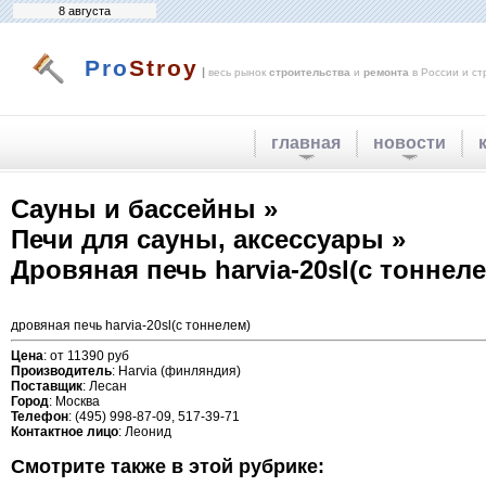
8 августа
Pro
Stroy
|
весь рынок
строительства
и
ремонта
в России и ст
главная
новости
Сауны и бассейны »
Печи для сауны, аксессуары »
Дровяная печь harvia-20sl(с тоннел
дровяная печь harvia-20sl(с тоннелем)
Цена
: от 11390 руб
Производитель
: Harvia (финляндия)
Поставщик
: Лесан
Город
: Москва
Телефон
: (495) 998-87-09, 517-39-71
Контактное лицо
: Леонид
Смотрите также в этой рубрике: