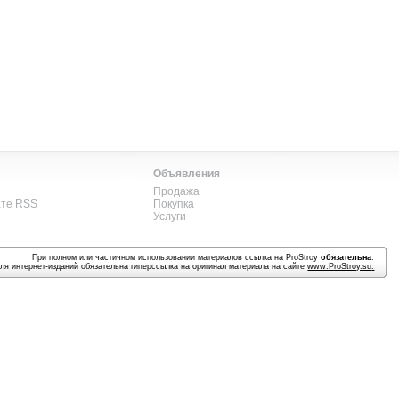
Объявления
Продажа
ате RSS
Покупка
Услуги
При полном или частичном использовании материалов ссылка на ProStroy
обязательна
.
ля интернет-изданий обязательна гиперссылка на оригинал материала на сайте
www.ProStroy.su
.