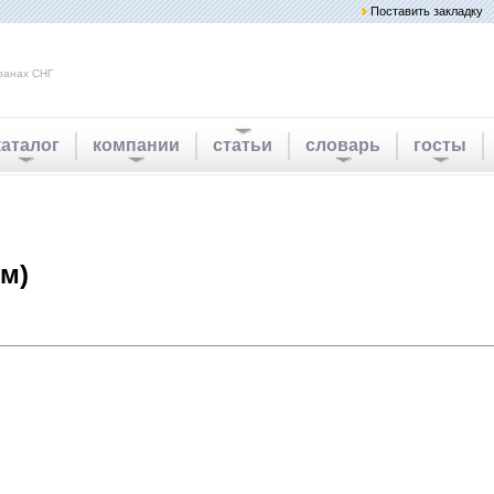
Поставить закладку
ранах СНГ
каталог
компании
статьи
словарь
госты
ем)