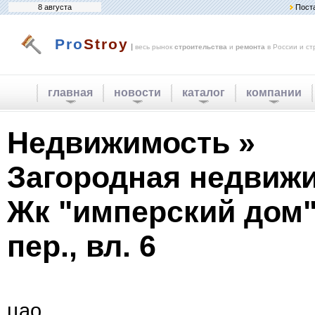
8 августа
Пост
Pro
Stroy
|
весь рынок
строительства
и
ремонта
в России и ст
главная
новости
каталог
компании
Недвижимость »
Загородная недвижи
Жк "имперский дом"
пер., вл. 6
цао