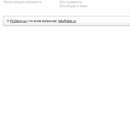
Регистрация абонента
Инструменты
Изоляция и клеи
©
ProStroy.su
| по всем вопросам:
info@okis.ru