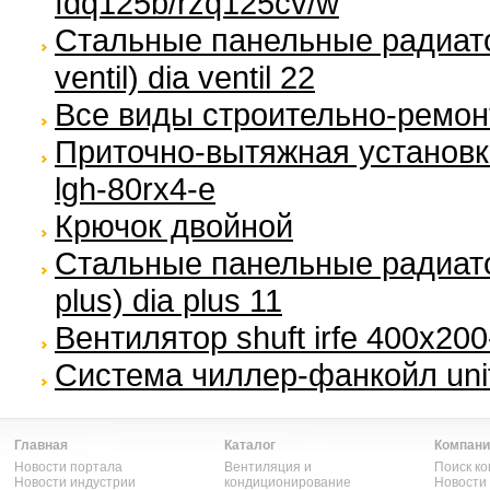
fdq125b/rzq125cv/w
Стальные панельные радиато
ventil) dia ventil 22
Все виды строительно-ремон
Приточно-вытяжная установка 
lgh-80rx4-e
Крючок двойной
Стальные панельные радиато
plus) dia plus 11
Вентилятор shuft irfe 400x200
Система чиллер-фанкойл unif
Главная
Каталог
Компани
Новости портала
Вентиляция и
Поиск к
Новости индустрии
кондиционирование
Новости