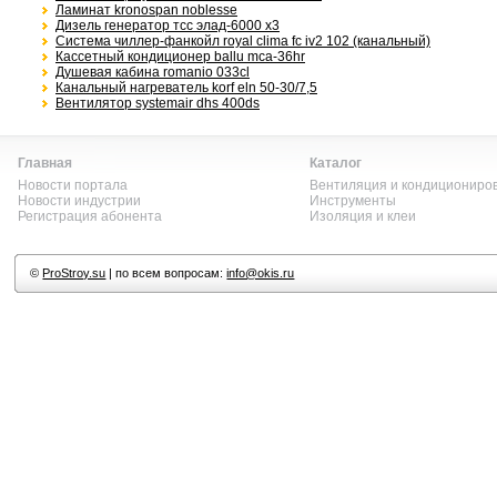
Ламинат kronospan noblesse
Дизель генератор тсс элад-6000 х3
Система чиллер-фанкойл royal clima fc iv2 102 (канальный)
Кассетный кондиционер ballu mca-36hr
Душевая кабина romanio 033cl
Канальный нагреватель korf eln 50-30/7,5
Вентилятор systemair dhs 400ds
Главная
Каталог
Новости портала
Вентиляция и кондициониро
Новости индустрии
Инструменты
Регистрация абонента
Изоляция и клеи
©
ProStroy.su
| по всем вопросам:
info@okis.ru