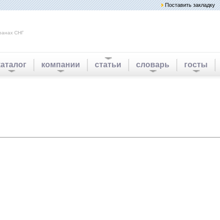
Поставить закладку
ранах СНГ
каталог
компании
статьи
словарь
госты