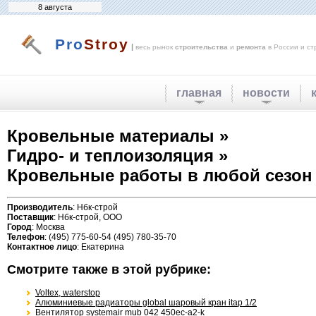
8 августа
Pro
Stroy
|
весь рынок
строительства
и
ремонта
в России и ст
главная
новости
Кровельные материалы »
Гидро- и теплоизоляция »
Кровельные работы в любой сезон
Производитель
: Нбк-строй
Поставщик
: Нбк-строй, ООО
Город
: Москва
Телефон
: (495) 775-60-54 (495) 780-35-70
Контактное лицо
: Екатерина
Смотрите также в этой рубрике:
Voltex, waterstop
Алюминиевые радиаторы global шаровый кран itap 1/2
Вентилятор systemair mub 042 450ec-a2-k