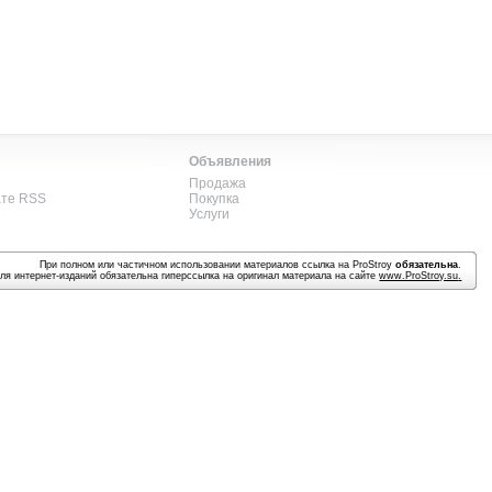
Объявления
Продажа
ате RSS
Покупка
Услуги
При полном или частичном использовании материалов ссылка на ProStroy
обязательна
.
ля интернет-изданий обязательна гиперссылка на оригинал материала на сайте
www.ProStroy.su
.