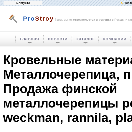
6 августа
Пост
Pro
Stroy
|
весь рынок
строительства
и
ремонта
в России и ст
главная
новости
каталог
компании
Кровельные матери
Металлочерепица, 
Продажа финской
металлочерепицы po
weckman, rannila, pl