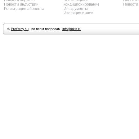
Новости портала
Вентиляция и
Поиск к
Новости индустрии
кондиционирование
Новости
Регистрация абонента
Инструменты
Изоляция и клеи
©
ProStroy.su
| по всем вопросам:
info@okis.ru