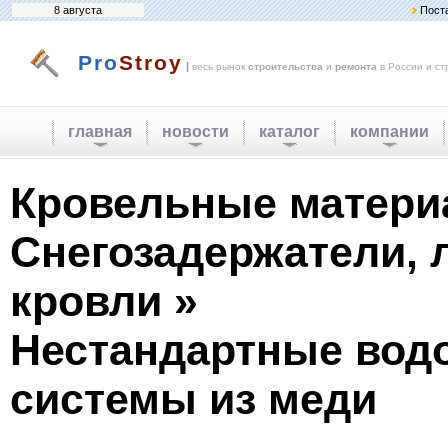
8 августа
Пост
Pro
Stroy
|
весь рынок
строительства
и
ремонта
в России и ст
главная
новости
каталог
компании
Кровельные матери
Снегозадержатели, 
кровли »
Нестандартные вод
системы из меди