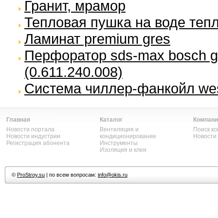
Гранит, мрамор
Тепловая пушка на воде теп
Ламинат premium gres
Перфоратор sds-max bosch g
(0.611.240.008)
Система чиллер-фанкойл we
Главная
Каталог
Компани
Новости портала
Вентиляция и
Поиск к
Новости индустрии
кондиционирование
Новости
Регистрация абонента
Инструменты
Изоляция и клеи
©
ProStroy.su
| по всем вопросам:
info@okis.ru