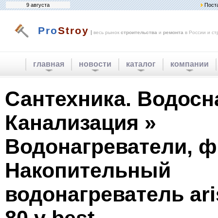
9 августа
Пост
Pro
Stroy
|
весь рынок
строительства
и
ремонта
в России и ст
главная
новости
каталог
компании
Сантехника. Водосн
Канализация »
Водонагреватели, ф
Накопительный
водонагреватель aris