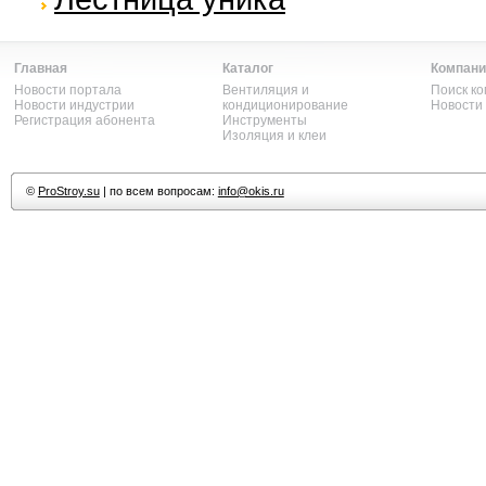
Главная
Каталог
Компани
Новости портала
Вентиляция и
Поиск к
Новости индустрии
кондиционирование
Новости
Регистрация абонента
Инструменты
Изоляция и клеи
©
ProStroy.su
| по всем вопросам:
info@okis.ru