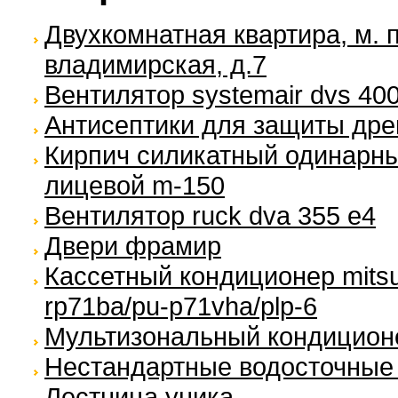
Двухкомнатная квартира, м. п
владимирская, д.7
Вентилятор systemair dvs 40
Антисептики для защиты др
Кирпич силикатный одинарн
лицевой m-150
Вентилятор ruck dva 355 e4
Двери фрамир
Кассетный кондиционер mitsubi
rp71ba/pu-p71vha/plp-6
Мультизональный кондицион
Нестандартные водосточные
Лестница уника