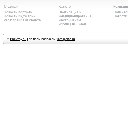
Главная
Каталог
Компани
Новости портала
Вентиляция и
Поиск к
Новости индустрии
кондиционирование
Новости
Регистрация абонента
Инструменты
Изоляция и клеи
©
ProStroy.su
| по всем вопросам:
info@okis.ru