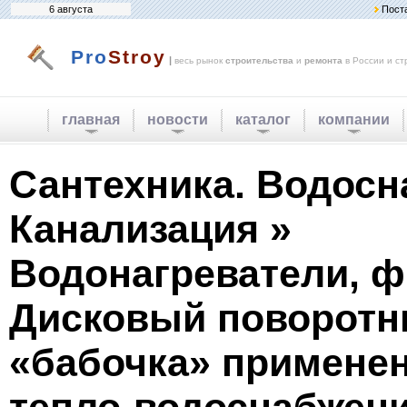
6 августа
Пост
Pro
Stroy
|
весь рынок
строительства
и
ремонта
в России и ст
главная
новости
каталог
компании
Сантехника. Водосн
Канализация »
Водонагреватели, ф
Дисковый поворотн
«бабочка» примене