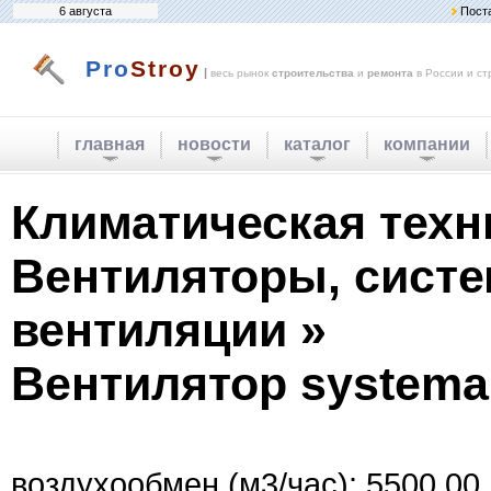
6 августа
Пост
Pro
Stroy
|
весь рынок
строительства
и
ремонта
в России и ст
главная
новости
каталог
компании
Климатическая техн
Вентиляторы, сист
вентиляции »
Вентилятор systemai
воздухообмен (м3/час): 5500.00.