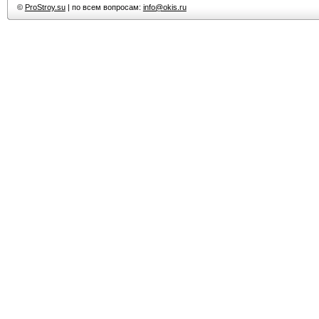
©
ProStroy.su
| по всем вопросам:
info@okis.ru