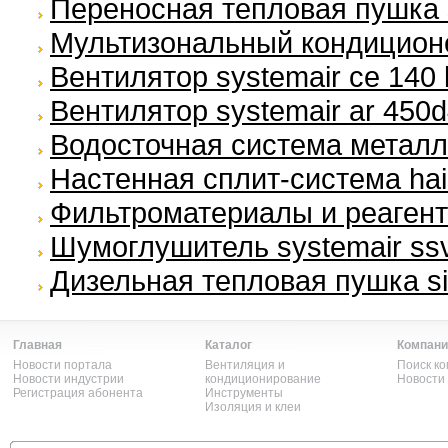
Переносная тепловая пушка s
Мультизональный кондиционе
Вентилятор systemair ce 140 
Вентилятор systemair ar 450d
Водосточная система метал
Настенная сплит-система haie
Фильтроматериалы и реагент
Шумоглушитель systemair ssv
Дизельная тепловая пушка si
Главная
Каталог
Компани
Новости портала
Вентиляция и
Поиск к
Новости индустрии
кондиционирование
Новости
Регистрация абонента
Инструменты
Изоляция и клеи