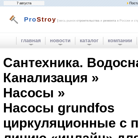
7 августа
Пост
Pro
Stroy
|
весь рынок
строительства
и
ремонта
в России и ст
главная
новости
каталог
компании
Сантехника. Водосн
Канализация »
Насосы »
Насосы grundfos
циркуляционные с п