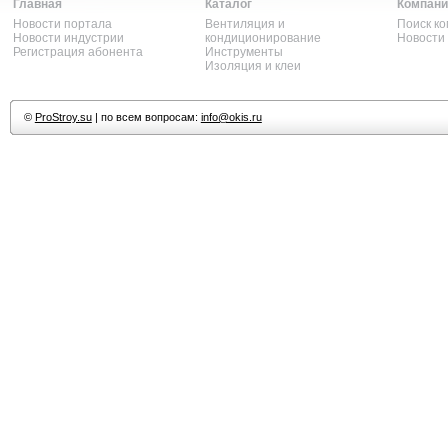
Главная
Каталог
Компани
Новости портала
Вентиляция и
Поиск к
Новости индустрии
кондиционирование
Новости
Регистрация абонента
Инструменты
Изоляция и клеи
©
ProStroy.su
| по всем вопросам:
info@okis.ru