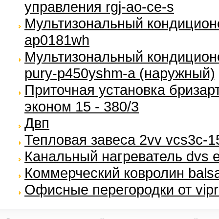
управления rgj-ao-ce-s
Мультизональный кондиционе
ap0181wh
Мультизональный кондиционер 
pury-p450yshm-a (наружный)
Приточная установка бризарт
эконом 15 - 380/3
Двп
Тепловая завеса 2vv vcs3c-1
Канальный нагреватель dvs 
Коммерческий ковролин bals
Офисные перегородки от vipr