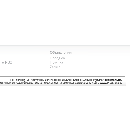
Объявления
Продажа
ате RSS
Покупка
Услуги
При полном или частичном использовании материалов ссылка на ProStroy
обязательна
.
ля интернет-изданий обязательна гиперссылка на оригинал материала на сайте
www.ProStroy.su
.