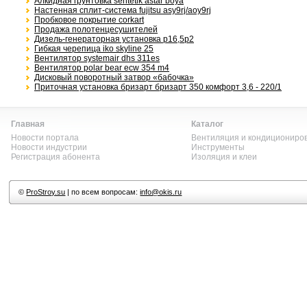
Алкидная грунтовка sentetik astar boya
Настенная сплит-система fujitsu asy9rj/aoy9rj
Пробковое покрытие corkart
Продажа полотенцесушителей
Дизель-генераторная установка p16,5p2
Гибкая черепица iko skyline 25
Вентилятор systemair dhs 311es
Вентилятор polar bear ecw 354 m4
Дисковый поворотный затвор «бабочка»
Приточная установка бризарт бризарт 350 комфорт 3,6 - 220/1
Главная
Каталог
Новости портала
Вентиляция и кондициониро
Новости индустрии
Инструменты
Регистрация абонента
Изоляция и клеи
©
ProStroy.su
| по всем вопросам:
info@okis.ru