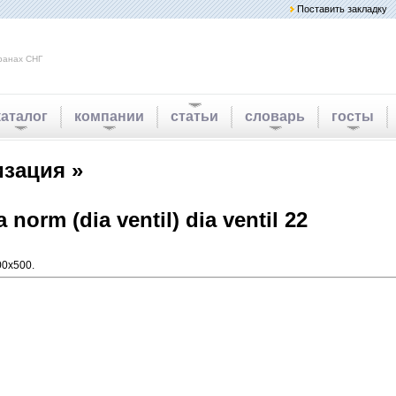
Поставить закладку
ранах СНГ
каталог
компании
статьи
словарь
госты
изация »
rm (dia ventil) dia ventil 22
00x500.