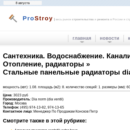
8 августа
Pro
Stroy
|
весь рынок
строительства
и
ремонта
в России и ст
главная
новости
Сантехника. Водоснабжение. Канал
Отопление, радиаторы »
Стальные панельные радиаторы dia no
мощность (квт): 1.08. площадь (м2): 8. количество секций: 1. размеры (мм): 6
Цена
: 3023 руб
Производитель
: Dia norm (dia ventil)
Город
: Москва
Телефон
: (495) 974-13-82, 974-13-65
Контактное лицо
: Менеджер По Продажам Консков Петр
Смотрите также в этой рубрике: