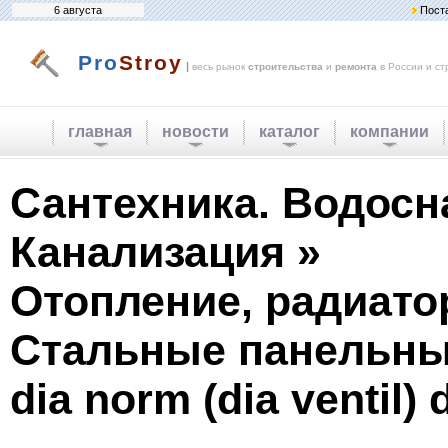
6 августа
Пост
Pro
Stroy
|
весь рынок
строительства
и
ремонта
в России и ст
главная
новости
каталог
компании
Сантехника. Водосн
Канализация »
Отопление, радиато
Стальные панельны
dia norm (dia ventil) d