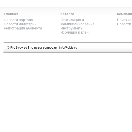
Главная
Каталог
Компани
Новости портала
Вентиляция и
Поиск к
Новости индустрии
кондиционирование
Новости
Регистрация абонента
Инструменты
Изоляция и клеи
©
ProStroy.su
| по всем вопросам:
info@okis.ru