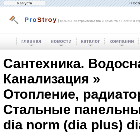
6 августа
Пост
Pro
Stroy
|
весь рынок
строительства
и
ремонта
в России и ст
главная
новости
каталог
компании
Сантехника. Водосн
Канализация »
Отопление, радиато
Стальные панельны
dia norm (dia plus) di