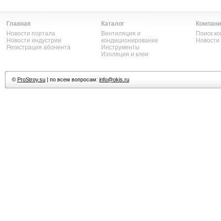
Главная
Каталог
Компани
Новости портала
Вентиляция и
Поиск к
Новости индустрии
кондиционирование
Новости
Регистрация абонента
Инструменты
Изоляция и клеи
©
ProStroy.su
| по всем вопросам:
info@okis.ru