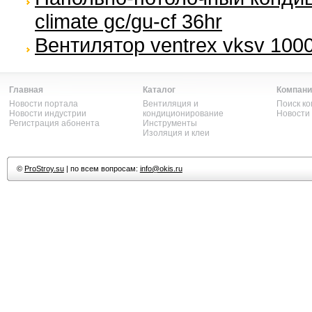
climate gc/gu-cf 36hr
Вентилятор ventrex vksv 1000
Главная
Каталог
Компани
Новости портала
Вентиляция и
Поиск к
Новости индустрии
кондиционирование
Новости
Регистрация абонента
Инструменты
Изоляция и клеи
©
ProStroy.su
| по всем вопросам:
info@okis.ru