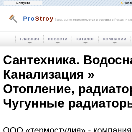
6 августа
Пост
Pro
Stroy
|
весь рынок
строительства
и
ремонта
в России и ст
главная
новости
каталог
компании
Сантехника. Водосн
Канализация »
Отопление, радиато
Чугунные радиатор
ООО «термостудия» - компания