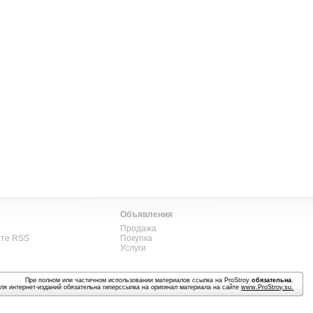
Объявления
Продажа
ате RSS
Покупка
Услуги
При полном или частичном использовании материалов ссылка на ProStroy
обязательна
.
ля интернет-изданий обязательна гиперссылка на оригинал материала на сайте
www.ProStroy.su
.