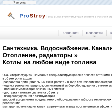
7 августа
Pro
Stroy
|
весь рынок
строительства
и
ремонта
в России и ст
главная
новости
Сантехника. Водоснабжение. Канал
Отопление, радиаторы »
Котлы на любом виде топлива
ООО «термостудия» - компания специализирующаяся в области автономных
в объем услуг входят:
-разработка принципиальных схем, расчет и выбор технических параметро
- оценка рынка поставщиков, оптимальный выбор оборудования с учетом эк
- полная комплектация заказанных систем;
- доставка и монтаж систем на объекте;
- ввод оборудования в эксплуатацию.
широкий ассортимент предлагаемого оборудования и гибкость технических
реализацию.
мы гарантируем нашим клиентам результат в виде поставленных и эффекти