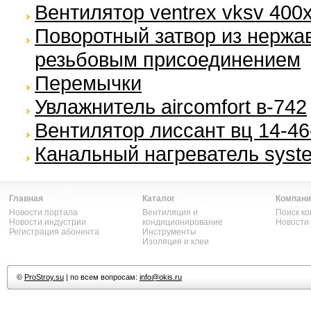
Вентилятор ventrex vksv 400x
Поворотный затвор из нержа
резьбовым присоединением
Перемычки
Увлажнитель aircomfort в-742
Вентилятор лиссант вц 14-46-
Канальный нагреватель syste
Главная
Каталог
Компани
Новости портала
Вентиляция и
Поиск к
Новости индустрии
кондиционирование
Новости
Регистрация абонента
Инструменты
Изоляция и клеи
©
ProStroy.su
| по всем вопросам:
info@okis.ru