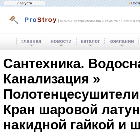
7 августа
Пост
Pro
Stroy
|
весь рынок
строительства
и
ремонта
в России и ст
главная
новости
каталог
компании
Сантехника. Водосн
Канализация »
Полотенцесушители
Кран шаровой лату
накидной гайкой и 