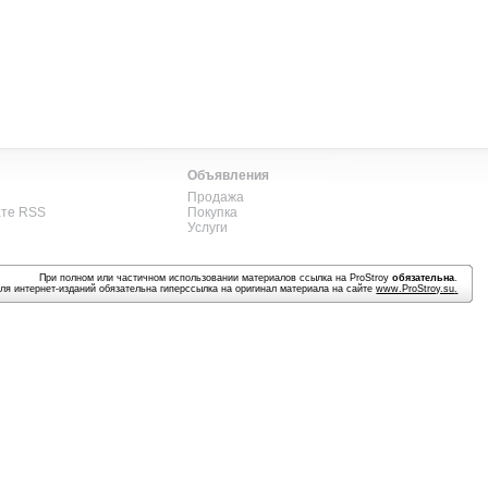
Объявления
Продажа
ате RSS
Покупка
Услуги
При полном или частичном использовании материалов ссылка на ProStroy
обязательна
.
ля интернет-изданий обязательна гиперссылка на оригинал материала на сайте
www.ProStroy.su
.