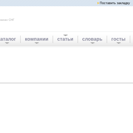
Поставить закладку
ранах СНГ
каталог
компании
статьи
словарь
госты