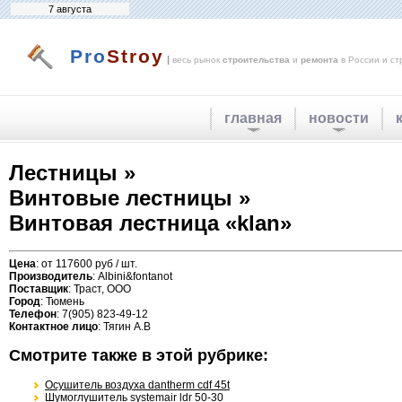
7 августа
Pro
Stroy
|
весь рынок
строительства
и
ремонта
в России и ст
главная
новости
Лестницы »
Винтовые лестницы »
Винтовая лестница «klan»
Цена
: от 117600 руб / шт.
Производитель
: Albini&fontanot
Поставщик
: Траст, ООО
Город
: Тюмень
Телефон
: 7(905) 823-49-12
Контактное лицо
: Тягин А.В
Смотрите также в этой рубрике:
Осушитель воздуха dantherm cdf 45t
Шумоглушитель systemair ldr 50-30