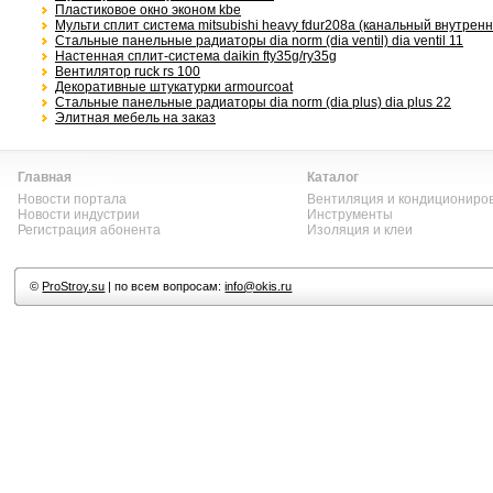
Пластиковое окно эконом kbe
Мульти сплит система mitsubishi heavy fdur208a (канальный внутренн
Стальные панельные радиаторы dia norm (dia ventil) dia ventil 11
Настенная сплит-система daikin fty35g/ry35g
Вентилятор ruck rs 100
Декоративные штукатурки armourcoat
Стальные панельные радиаторы dia norm (dia plus) dia plus 22
Элитная мебель на заказ
Главная
Каталог
Новости портала
Вентиляция и кондициониро
Новости индустрии
Инструменты
Регистрация абонента
Изоляция и клеи
©
ProStroy.su
| по всем вопросам:
info@okis.ru