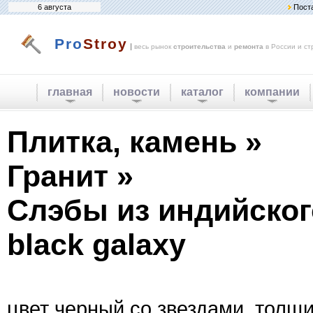
6 августа
Пост
Pro
Stroy
|
весь рынок
строительства
и
ремонта
в России и ст
главная
новости
каталог
компании
Плитка, камень »
Гранит »
Слэбы из индийског
black galaxy
цвет черный со звездами, толщи