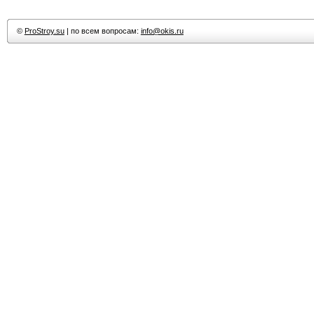
©
ProStroy.su
| по всем вопросам:
info@okis.ru