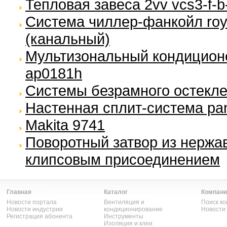
Тепловая завеса 2vv vcs3-f-b
Система чиллер-фанкойл royal
(канальный)
Мультизональный кондиционе
ap0181h
Системы безрамного остекле
Настенная сплит-система pan
Makita 9741
Поворотный затвор из нержа
клипсовым присоединением
Главная
Каталог
Компани
Новости портала
Вентиляция и
Поиск к
Новости индустрии
кондиционирование
Новости
Регистрация абонента
Инструменты
Изоляция и клеи