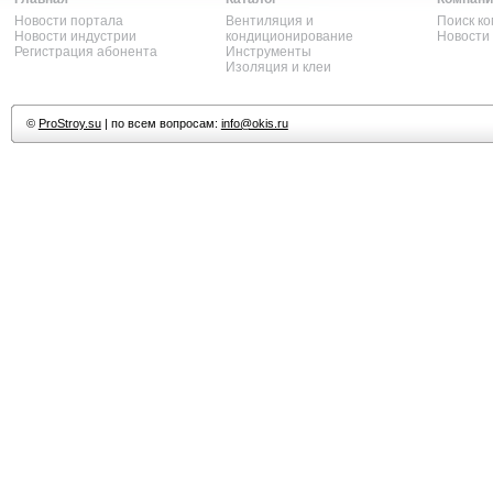
Новости портала
Вентиляция и
Поиск к
Новости индустрии
кондиционирование
Новости
Регистрация абонента
Инструменты
Изоляция и клеи
©
ProStroy.su
| по всем вопросам:
info@okis.ru