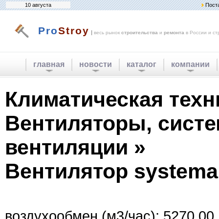
10 августа
Пост
Pro
Stroy
|
весь рынок
строительства
и
ремонта
в России и ст
главная
новости
каталог
компании
Климатическая техн
Вентиляторы, сист
вентиляции »
Вентилятор systemair
воздухообмен (м3/час): 5270.00.