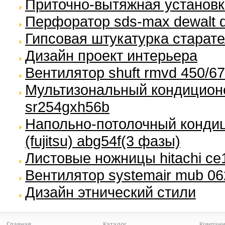
Приточно-вытяжная установка
Перфоратор sds-max dewalt 
Гипсовая штукатурка старат
Дизайн проект интерьера
Вентилятор shuft rmvd 450/67
Мультизональный кондицион
sr254gxh56b
Напольно-потолочный кондиц
(fujitsu) abg54f(3 фазы)
Листовые ножницы hitachi ce
Вентилятор systemair mub 06
Дизайн этнический стили
Главная
Каталог
Компани