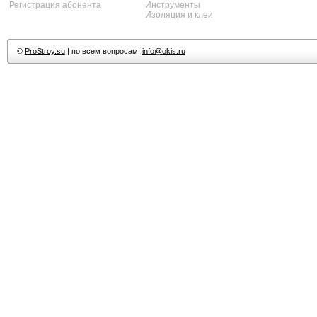
Регистрация абонента
Инструменты
Изоляция и клеи
©
ProStroy.su
| по всем вопросам:
info@okis.ru