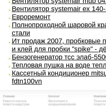
Вентилятор systemair mub 04
Вентилятор systemair ex 140-
Евроремонт
Полнопроходной шаровой кр
стали
Ит продаж 2007, пробковые п
и клей для пробки "spike" - д
Бензогенератор тсс элаб-550
Тепловая пушка на воде теп
Кассетный кондиционер mitsu
fdtn100vn
Главная
Каталог
Компани
Новости портала
Вентиляция и
Поиск к
Новости индустрии
кондиционирование
Новости