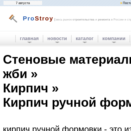
7 августа
Пост
Pro
Stroy
|
весь рынок
строительства
и
ремонта
в России и ст
главная
новости
каталог
компании
Стеновые материалы
жби »
Кирпич »
Кирпич ручной фор
кирпич ручной формовки - это 