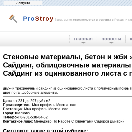
7 августа
Pro
Stroy
|
весь рынок
строительства
и
ремонта
в России и ст
главная
новости
Стеновые материалы, бетон и жби 
Сайдинг, облицовочные материалы
Сайдинг из оцинкованного листа 
двух- и трехреечный сайдинг из оцинкованного листа с полимерным покрыти
цвет по ral. доборные элементы.
Цена
: от 231 до 297 руб / м2
Производитель
: Ммк-профиль-Москва, оао
Поставщик
: Ммк-профиль-Москва, оао
Город
: Щелково
Телефон
: 8-901-538-84-52
Контактное лицо
: Менеджер По Работе С Клиентами Сидоров Дмитрий
Смотрите также в этой рубрике: