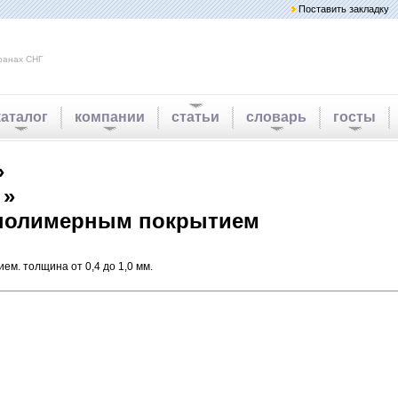
Поставить закладку
ранах СНГ
каталог
компании
статьи
словарь
госты
»
 »
с полимерным покрытием
ем. толщина от 0,4 до 1,0 мм.