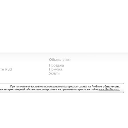
Объявления
Продажа
ате RSS
Покупка
Услуги
При полном или частичном использовании материалов ссылка на ProStroy
обязательна
.
ля интернет-изданий обязательна гиперссылка на оригинал материала на сайте
www.ProStroy.su
.