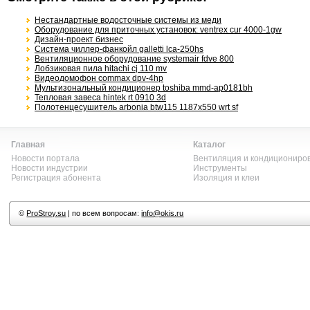
Нестандартные водосточные системы из меди
Оборудование для приточных установок: ventrex cur 4000-1gw
Дизайн-проект бизнес
Система чиллер-фанкойл galletti lca-250hs
Вентиляционное оборудование systemair fdve 800
Лобзиковая пила hitachi cj 110 mv
Видеодомофон commax dpv-4hp
Мультизональный кондиционер toshiba mmd-ap0181bh
Тепловая завеса hintek rt 0910 3d
Полотенцесушитель arbonia btw115 1187x550 wrt sf
Главная
Каталог
Новости портала
Вентиляция и кондициониро
Новости индустрии
Инструменты
Регистрация абонента
Изоляция и клеи
©
ProStroy.su
| по всем вопросам:
info@okis.ru