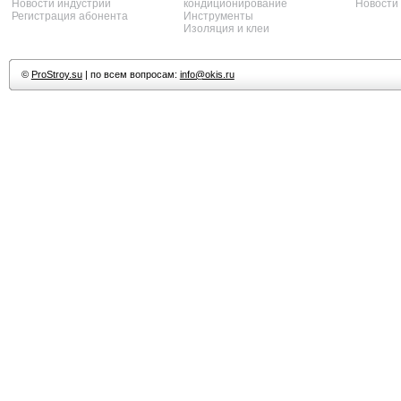
Новости индустрии
кондиционирование
Новости
Регистрация абонента
Инструменты
Изоляция и клеи
©
ProStroy.su
| по всем вопросам:
info@okis.ru