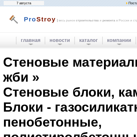
7 августа
Пост
Pro
Stroy
|
весь рынок
строительства
и
ремонта
в России и ст
главная
новости
каталог
компании
Стеновые материалы
жби »
Стеновые блоки, ка
Блоки - газосиликат
пенобетонные,