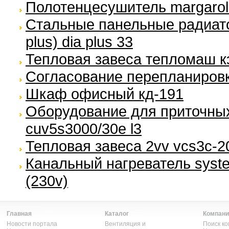
Полотенцесушитель margarol
Стальные панельные радиато
plus) dia plus 33
Тепловая завеса тепломаш к
Согласование перепланиров
Шкаф офисный кд-191
Оборудование для приточных 
cuv5s3000/30e l3
Тепловая завеса 2vv vcs3c-2
Канальный нагреватель syste
(230v)
Главная
Каталог
Компани
Новости портала
Вентиляция и
Поиск к