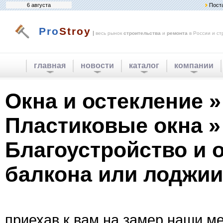
6 августа
Пост
Pro
Stroy
|
весь рынок
строительства
и
ремонта
в России и ст
главная
новости
каталог
компании
Окна и остекление »
Пластиковые окна »
Благоустройство и 
балкона или лоджии
приехав к вам на замер наши 