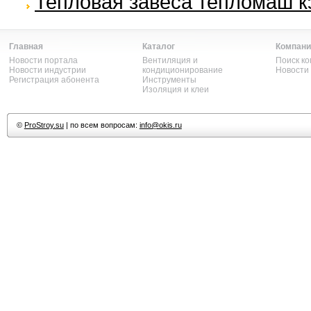
Тепловая завеса тепломаш кэ
Главная
Каталог
Компани
Новости портала
Вентиляция и
Поиск к
Новости индустрии
кондиционирование
Новости
Регистрация абонента
Инструменты
Изоляция и клеи
©
ProStroy.su
| по всем вопросам:
info@okis.ru