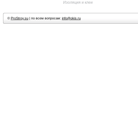
Изоляция и клеи
©
ProStroy.su
| по всем вопросам:
info@okis.ru