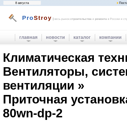
8 августа
Пост
Pro
Stroy
|
весь рынок
строительства
и
ремонта
в России и ст
главная
новости
каталог
компании
Климатическая техн
Вентиляторы, сист
вентиляции »
Приточная установка 
80wn-dp-2