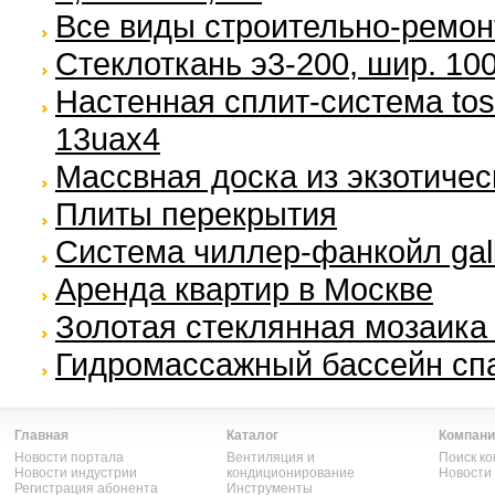
Все виды строительно-ремон
Стеклоткань э3-200, шир. 100
Настенная сплит-система tosh
13uax4
Массвная доска из экзотичес
Плиты перекрытия
Система чиллер-фанкойл galle
Аренда квартир в Москве
Золотая стеклянная мозаика 
Гидромассажный бассейн спа
Главная
Каталог
Компани
Новости портала
Вентиляция и
Поиск к
Новости индустрии
кондиционирование
Новости
Регистрация абонента
Инструменты