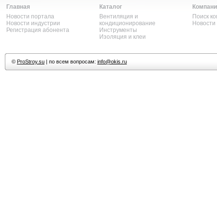
Главная
Каталог
Компани
Новости портала
Вентиляция и
Поиск к
Новости индустрии
кондиционирование
Новости
Регистрация абонента
Инструменты
Изоляция и клеи
©
ProStroy.su
| по всем вопросам:
info@okis.ru