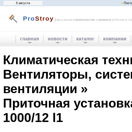
6 августа
Пост
Pro
Stroy
|
весь рынок
строительства
и
ремонта
в России и ст
главная
новости
каталог
компании
Климатическая техн
Вентиляторы, сист
вентиляции »
Приточная установк
1000/12 l1