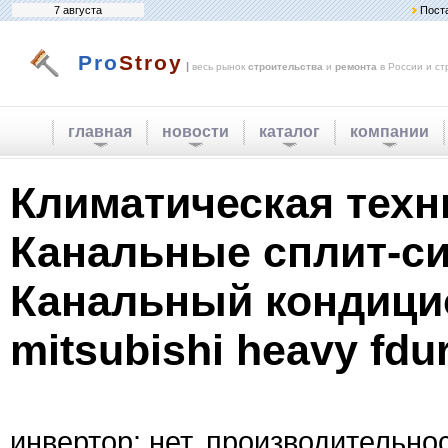
7 августа
Пост
Pro
Stroy
|
весь рынок
строительства
и
ремонта
в России и ст
главная
новости
каталог
компании
Климатическая техн
Канальные сплит-с
Канальный кондици
mitsubishi heavy fdu
инвертор: нет. производительнос