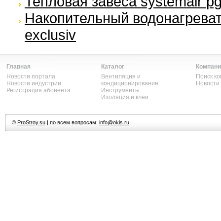
Тепловая завеса systemair pg
Накопительный водонагревате
exclusiv
Главная
Каталог
Компани
Новости портала
Вентиляция и
Поиск к
Новости индустрии
кондиционирование
Новости
Регистрация абонента
Инструменты
Изоляция и клеи
©
ProStroy.su
| по всем вопросам:
info@okis.ru