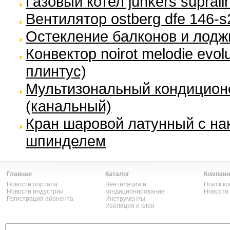
Газовый котел junkers suprali
Вентилятор ostberg dfe 146-s
Остекление балконов и лодж
Конвектор noirot melodie evol
плинтус)
Мультизональный кондиционер 
(канальный)
Кран шаровой латунный с нак
шпинделем
Главная
Каталог
Компани
Новости портала
Вентиляция и
Поиск к
Новости индустрии
кондиционирование
Новости
Регистрация абонента
Инструменты
Изоляция и клеи