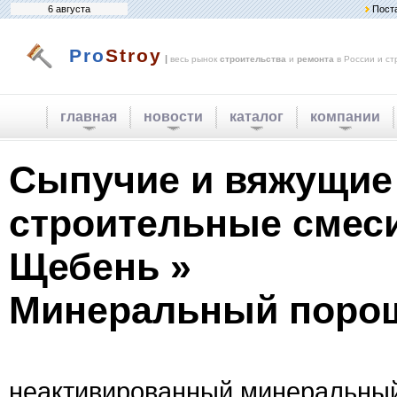
6 августа
Пост
Pro
Stroy
|
весь рынок
строительства
и
ремонта
в России и ст
главная
новости
каталог
компании
Сыпучие и вяжущие
строительные смеси
Щебень »
Минеральный порош
неактивированный минеральный