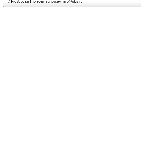
©
ProStroy.su
| по всем вопросам:
info@okis.ru