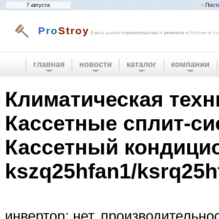
7 августа
Пост
Pro
Stroy
|
весь рынок
строительства
и
ремонта
в России и ст
главная
новости
каталог
компании
Климатическая техн
Кассетные сплит-си
Кассетный кондицио
kszq25hfan1/ksrq25h
инвертор: нет. производительнос